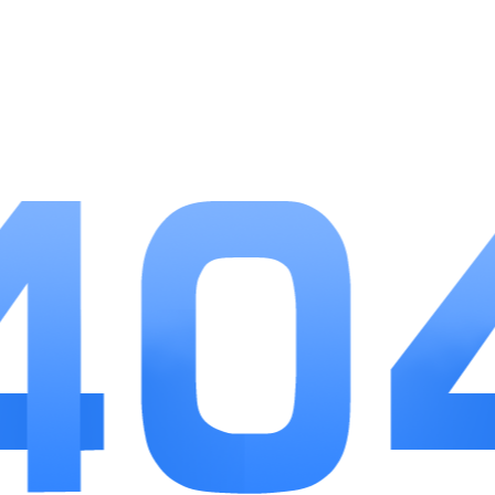
游戏优势
1.双操控模式一键切换，完整新手引导帮助玩家快
速熟悉射击与布防基础逻辑。
2.主线闯关、无尽冲榜双线并行，适配通勤、排队
等碎片化空闲游玩场景。
3.主线关卡、装备养成、天赋升级全部免费开放，
付费内容仅限定装饰类枪械皮肤。
小编点评
杀死僵尸采用轻量化末日写实画面打造射击生存