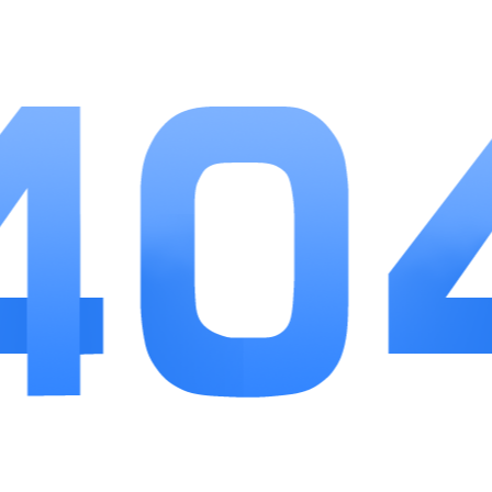
1、操作门槛：核心玩法简化，三分钟熟悉基础操
作，新手玩家可以快速上手游戏内容。
2、氪金环境：日常任务产出充足物资，零氪玩家
依靠长期积累也能拿到强力装备道具。
3、更新内容：持续开放全新秘境和境界等级，后
期不会出现玩法单一枯燥的问题。
小编点评
道可道之凡人修仙避开了多数修仙手游重度肝度
的问题，挂机模式贴合当代玩家休闲娱乐的需求，法
宝搭配、灵兽培养、宗门对战充实了整体玩法内容。