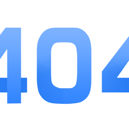
2、福利投放稳定，日常、成就、闯关多重渠道产
出抽卡道具，不用刻意囤资源。
3、关卡梯度划分清晰，低难度适合休闲放松，高
层秘境提供硬核策略挑战。
小编点评
无尽魔法战争很好平衡了挂机休闲与策略闯关两
种游玩需求，肉鸽随机机制让爬塔重复游玩不会产生
枯燥感，自走棋羁绊搭配存在大量阵容搭配思路，玩
家可以自由摸索专属通关流派。养成系统设计人性
化，无损重置魔兽降低试错成本，离线挂机也不会耽