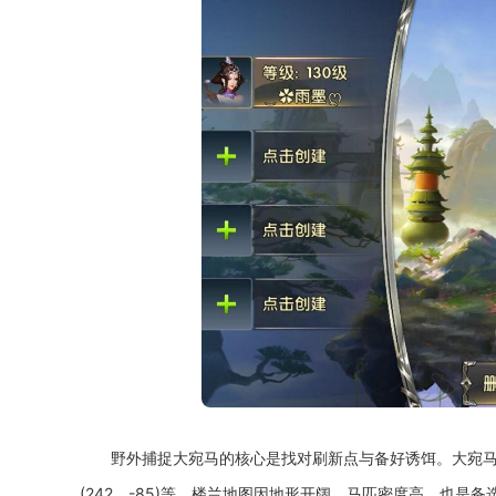
野外捕捉大宛马的核心是找对刷新点与备好诱饵。大宛马高概率
(242，-85)等，楼兰地图因地形开阔、马匹密度高，也