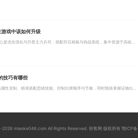
在游戏中该如何升级
少年三国志2合击兵符升级核心是优先强化与升星主力兵符，搭配符石精炼与协战系统，集中资源于高收益兵符，同步打通材料获取渠道...
的技巧有哪些
与左然辩论的核心是用好逻辑属性克制、精准搭配思绪技能、控制出牌顺序与节奏，同时熟练掌握证物出示与buff叠加，就能高效取...
18-2026 miaoke046.com All Rights Reserved. 秒客网 版权所有
鄂ICP备