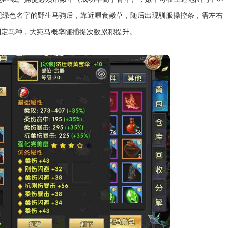
现绿色名字的野生马驹后，靠近喂食嫩草，随后出现驯服操控条，需左右
判定马种，大宛马概率随捕捉次数累积提升。