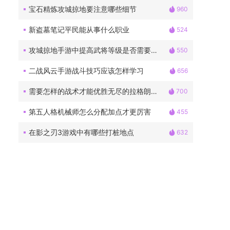
宝石精炼攻城掠地要注意哪些细节
960
新盗墓笔记平民能从事什么职业
524
攻城掠地手游中提高武将等级是否需要花费金钱
550
二战风云手游战斗技巧应该怎样学习
656
需要怎样的战术才能优胜无尽的拉格朗日6级野怪
700
第五人格机械师怎么分配加点才更厉害
455
在影之刃3游戏中有哪些打桩地点
632