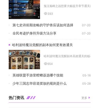
鬼泣巅峰之战想要大幅提升章节通关速度，核心分为
393
第七史诗前期攻略的守护兽应该如何选择
07-20
全民奇迹护身符升级方法分享
07-20
哈利波特魔法觉醒的副本如何更有效通关
哈利波特魔法觉醒副本高效通关的核心在于卡组适配
654
英雄联盟手游里螳螂该选哪个技能
05-16
少年三国志华容道摆放的规则是什么
05-28
热门资讯
更多