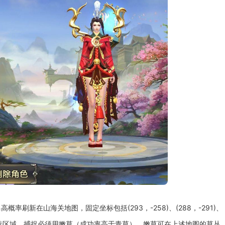
刷新在山海关地图，固定坐标包括(293，-258)、(288，-291)、
是备选区域。捕捉必须用嫩草（成功率高于青草），嫩草可在上述地图的草丛