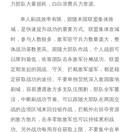
力部队大量损耗，白白浪费兵力资源。
单人刷战效率有限，跟随本国联盟集体推
城，是快速提升战功的重要方式。联盟集体攻城
时，参与人数较多，敌军驻守兵力数量庞大，整
体战功基数更高。跟随大部队作战，个人战损可
以降到最低，依靠团队击杀敌军分摊战功。联盟
定期发起的国战、守关、拦截敌军援军，都是稳
定获取战功的途径。不要单独贸然深入敌国腹地
刷城，容易遭遇敌方多支队伍围剿，部队全军覆
没，中断刷战功节奏。可以跟随大部队在两国交
战的边境区域来回拉锯作战，拦截外出掠夺资源
的敌方散兵，击杀零散敌军也可以持续累积战
功。另外战功每周存在获取上限，不要集中在单