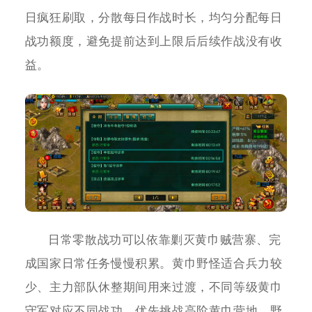
日疯狂刷取，分散每日作战时长，均匀分配每日
战功额度，避免提前达到上限后后续作战没有收
益。
日常零散战功可以依靠剿灭黄巾贼营寨、完
成国家日常任务慢慢积累。黄巾野怪适合兵力较
少、主力部队休整期间用来过渡，不同等级黄巾
守军对应不同战功，优先挑战高阶黄巾营地。野