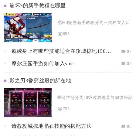
崩坏3的新手教程在哪里
崩坏3完整新手教程分为三类独立入口，分
895
魏续身上有哪些技能适合在攻城掠地158中使用
08-07
摩尔庄园手游如何加入smc
08-08
影之刃3香蒲丝冠的所在地
香蒲丝冠分为20级过渡橙装与60级极品橙
753
请教攻城掠地晶石技能的搭配方法
08-08