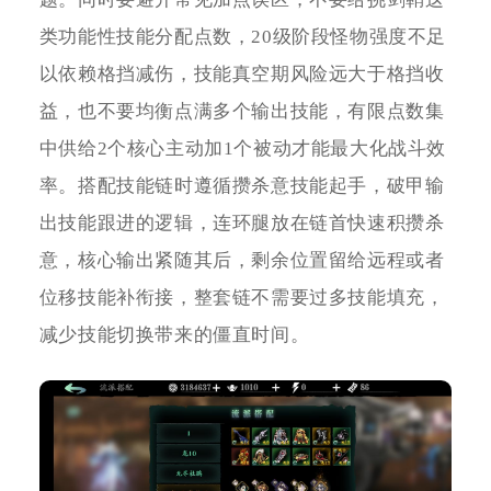
类功能性技能分配点数，20级阶段怪物强度不足
以依赖格挡减伤，技能真空期风险远大于格挡收
益，也不要均衡点满多个输出技能，有限点数集
中供给2个核心主动加1个被动才能最大化战斗效
率。搭配技能链时遵循攒杀意技能起手，破甲输
出技能跟进的逻辑，连环腿放在链首快速积攒杀
意，核心输出紧随其后，剩余位置留给远程或者
位移技能补衔接，整套链不需要过多技能填充，
减少技能切换带来的僵直时间。