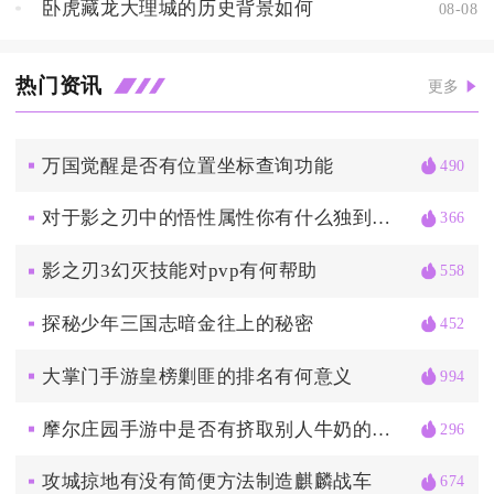
卧虎藏龙大理城的历史背景如何
08-08
热门资讯
更多
万国觉醒是否有位置坐标查询功能
490
对于影之刃中的悟性属性你有什么独到的理解
366
影之刃3幻灭技能对pvp有何帮助
558
探秘少年三国志暗金往上的秘密
452
大掌门手游皇榜剿匪的排名有何意义
994
摩尔庄园手游中是否有挤取别人牛奶的方法
296
攻城掠地有没有简便方法制造麒麟战车
674