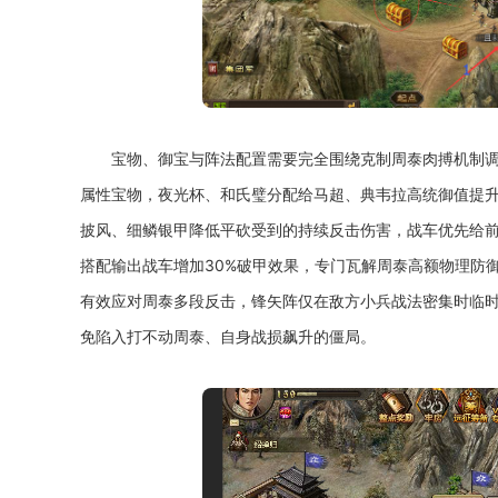
宝物、御宝与阵法配置需要完全围绕克制周泰肉搏机制
属性宝物，夜光杯、和氏璧分配给马超、典韦拉高统御值提
披风、细鳞银甲降低平砍受到的持续反击伤害，战车优先给前
搭配输出战车增加30%破甲效果，专门瓦解周泰高额物理防
有效应对周泰多段反击，锋矢阵仅在敌方小兵战法密集时临
免陷入打不动周泰、自身战损飙升的僵局。