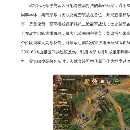
武将出场顺序与套装分配是整套打法的基础框架，通用
周泰本体，典韦穿戴白虎或驱虎套装放在首位，开局直接释
害，尽量保留一至两排残兵消耗第二波敌军战法；太史慈配
卡在敌方部队满排阶段，最大化范围伤害覆盖；黄忠搭配朱雀
个阶段周泰无高额反伤，能够放心倾泻伤害快速压至60%血
30%-60%血量区间的过渡反伤，利用地形肉搏加成抵消
力，零氪缺少高阶套装时，玄武套装可替代霸下作为坦度过