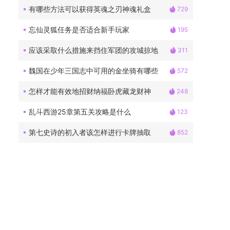
有哪些方法可以获得英魂之刃神魂礼盒
729
忘仙灵狐任务是否适合新手玩家
195
应该采取什么措施来挡住军团的攻城掠地
311
魏国在少年三国志中可用的金坐骑有哪些
572
怎样才能有效地招财纳福卧虎藏龙财神
248
乱斗西游25章第五关攻略是什么
123
第七史诗的初入者该怎样进行卡牌抽取
852