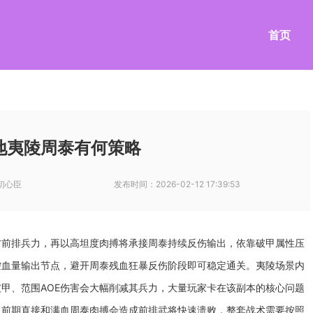
首页
地夷陵周泰有何策略
初心臣
发布时间：
2026-02-12 17:39:53
方前排兵力，再以高坦度肉搏将承接周泰持续反伤输出，依靠破甲属性压
控血量输出节点，避开周泰残血狂暴反伤阶段即可稳定通关。夷陵场景内
甲、范围AOE伤害会大幅削减其兵力，大量玩家卡在该副本的核心问题
，前期直接和满血周泰肉搏会造成前排武将快速溃败，整套战术需要按照