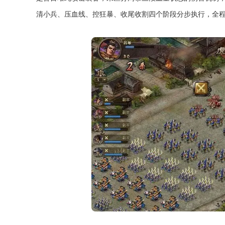
清小兵、压血线、控狂暴、收尾收割四个阶段分步执行，全