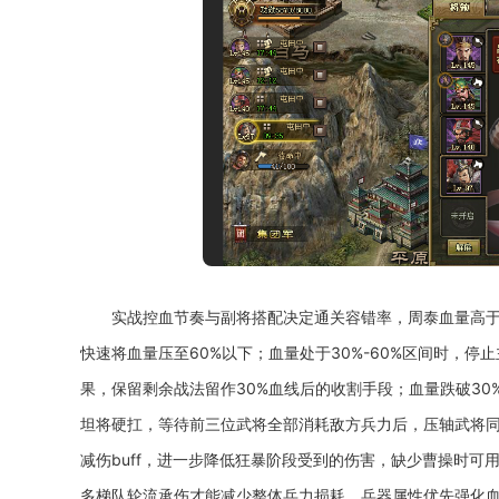
实战控血节奏与副将搭配决定通关容错率，周泰血量高于
快速将血量压至60%以下；血量处于30%-60%区间时，
果，保留剩余战法留作30%血线后的收割手段；血量跌破3
坦将硬扛，等待前三位武将全部消耗敌方兵力后，压轴武将
减伤buff，进一步降低狂暴阶段受到的伤害，缺少曹操时
多梯队轮流承伤才能减少整体兵力损耗，兵器属性优先强化