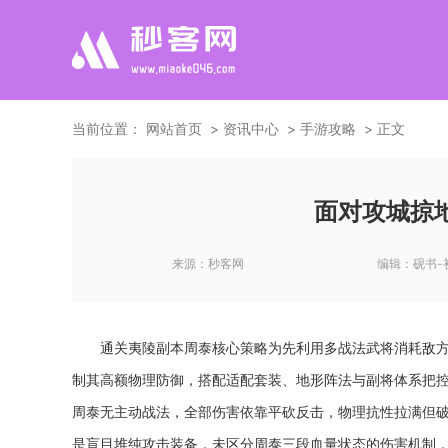
当前位置：
网站首页
资讯中心
手游攻略
正文
面对攻城掠
来源：
秒客网
编辑：
砚书-
通关夷陵副本周泰核心策略为先利用多战法武将消耗敌
制其高额物理防御，搭配适配套装、地形阵法与副将体系把
周泰无主动战法，全部伤害依靠平砍反击，物理抗性拉满但破
是盲目堆纯攻击装备，未区分周泰三段血量状态的伤害机制