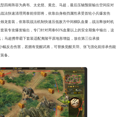
成型四将阵容为典韦、太史慈、黄忠、马超，最后压轴预留输出空间应对
放战法快速清理周泰前排部将，依靠自身格挡属性承受首轮小兵爆发伤
备烛龙套装，依靠双战法机制快速压低敌方中间梯队血量，战法释放时机
套装专攻爆发输出，专门针对周泰60%血量以上的安全期集中输出，这
线；马超携带霸下套装适配夷陵平原地形增益，放在第三位承接
周泰小幅反击伤害，若拥有觉醒武将，可替换觉醒关羽、张飞强化前排承伤能
渡装备。