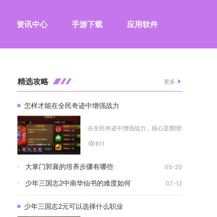
资讯中心
手游下载
应用软件
精选攻略
更多
怎样才能在全民奇迹中增强战力
在全民奇迹中增强战力，核心是围绕装备养成、翅膀
811
大掌门郭襄的培养步骤有哪些
05-20
少年三国志2中南华仙书的难度如何
07-12
少年三国志2元可以选择什么职业