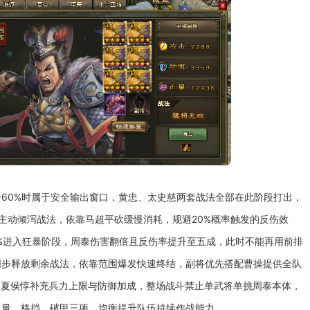
60%时属于安全输出窗口，黄忠、太史慈两套战法全部在此阶段打出，
停止主动倾泻战法，依靠马超平砍缓慢消耗，规避20%概率触发的反伤效
0%进入狂暴阶段，周泰伤害翻倍且反伤率提升至五成，此时不能再用前排
同步释放剩余战法，依靠范围爆发快速终结，副将优先搭配曹操提供全队
可用夏侯惇补充兵力上限与防御加成，整场战斗禁止单武将单挑周泰本体，
血量、格挡、破甲三项，均衡提升队伍持续作战能力。