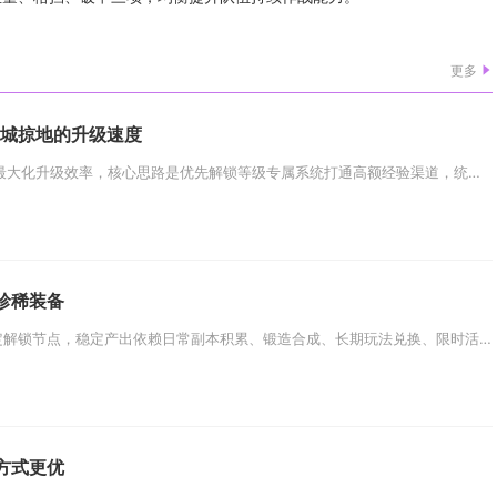
更多
攻城掠地的升级速度
80级阶段想要在攻城掠地中最大化升级效率，核心思路是优先解锁等级专属系统打通高额经验渠道，统筹功勋、国战、副本、牢房四大...
珍稀装备
乱斗西游珍稀装备不存在固定解锁节点，稳定产出依赖日常副本积累、锻造合成、长期玩法兑换、限时活动抽奖四大渠道同步推进，坚持...
方式更优