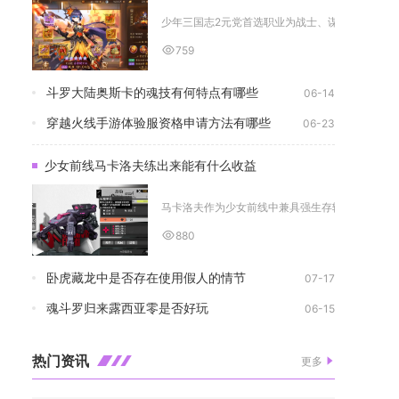
少年三国志2元党首选职业为战士、谋士，次选刺客、
759
斗罗大陆奥斯卡的魂技有何特点有哪些
06-14
穿越火线手游体验服资格申请方法有哪些
06-23
少女前线马卡洛夫练出来能有什么收益
马卡洛夫作为少女前线中兼具强生存辅助与属性增益
880
卧虎藏龙中是否存在使用假人的情节
07-17
魂斗罗归来露西亚零是否好玩
06-15
热门资讯
更多