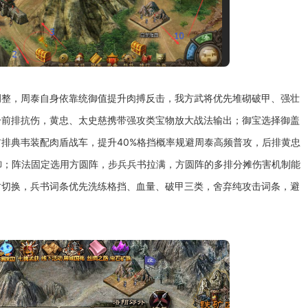
调整，周泰自身依靠统御值提升肉搏反击，我方武将优先堆砌破甲、强壮
升前排抗伤，黄忠、太史慈携带强攻类宝物放大战法输出；御宝选择御盖
排典韦装配肉盾战车，提升40%格挡概率规避周泰高频普攻，后排黄忠
御；阵法固定选用方圆阵，步兵兵书拉满，方圆阵的多排分摊伤害机制能
时切换，兵书词条优先洗练格挡、血量、破甲三类，舍弃纯攻击词条，避