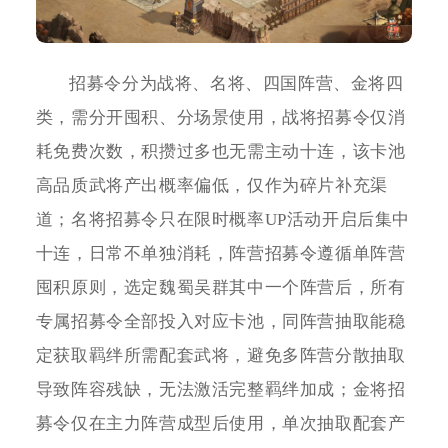
招募令分为战将、名将、四国阵营、金将四
类，需分开囤积、分场景使用，战将招募令仅消
耗免费次数，积攒过多也无需主动十连，该卡池
高品质武将产出概率偏低，仅作为碎片补充渠
道；名将招募令只在限时概率UP活动开启后集中
十连，日常不单独消耗，阵营招募令遵循单阵营
囤积原则，选定魏蜀吴群其中一个阵营后，所有
专属招募令全部投入对应卡池，同阵营抽取能稳
定获取羁绊所需配套武将，避免多阵营分散抽取
导致阵容残缺，无法激活完整羁绊加成；金将招
募令仅在主力阵营成型后使用，单次抽取配套产