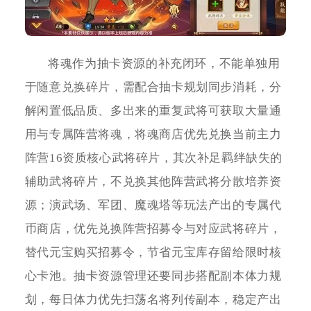
将魂作为抽卡资源的补充闭环，不能单独用
于随意兑换碎片，需配合抽卡规划同步消耗，分
解闲置低品质、多出来的重复武将可获取大量通
用与专属阵营将魂，将魂商店优先兑换当前主力
阵营16资质核心武将碎片，其次补足羁绊缺失的
辅助武将碎片，不兑换其他阵营武将分散培养资
源；演武场、军团、魔魂塔等玩法产出的专属代
币商店，优先兑换阵营招募令与对应武将碎片，
替代元宝购买招募令，节省元宝库存留给限时核
心卡池。抽卡资源管理还要同步搭配副本体力规
划，每日体力优先扫荡名将列传副本，稳定产出