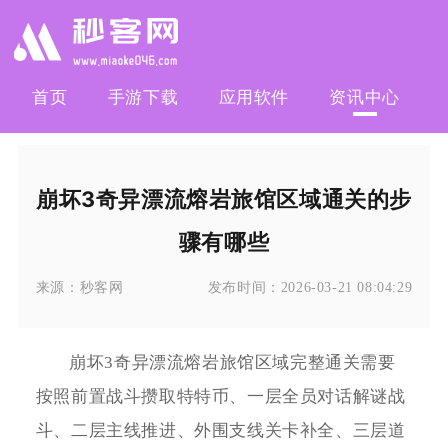
首页
手游下载
应用软件
资讯中心
崩坏3奇异漂流熔岩旅馆区域通关的步
骤有哪些
来源：
秒客网
发布时间：
2026-03-21 08:04:29
崩坏3奇异漂流熔岩旅馆区域完整通关需要
按照前置战斗攒取特特币、一层全员对话解谜战
斗、二层主线推进、外围支线关卡补全、三层道