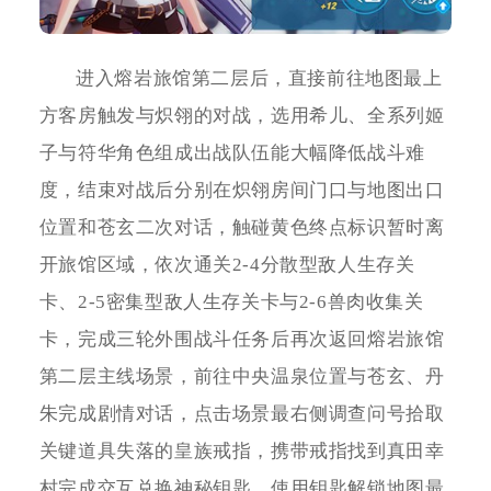
进入熔岩旅馆第二层后，直接前往地图最上
方客房触发与炽翎的对战，选用希儿、全系列姬
子与符华角色组成出战队伍能大幅降低战斗难
度，结束对战后分别在炽翎房间门口与地图出口
位置和苍玄二次对话，触碰黄色终点标识暂时离
开旅馆区域，依次通关2-4分散型敌人生存关
卡、2-5密集型敌人生存关卡与2-6兽肉收集关
卡，完成三轮外围战斗任务后再次返回熔岩旅馆
第二层主线场景，前往中央温泉位置与苍玄、丹
朱完成剧情对话，点击场景最右侧调查问号拾取
关键道具失落的皇族戒指，携带戒指找到真田幸
村完成交互兑换神秘钥匙，使用钥匙解锁地图最