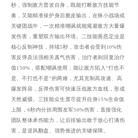
秒，强制敌方普攻自身，既能打断敌方技能节
奏，又能精准保护身后脆皮输出，在狭小战场或
关键团战中，一次精准嘲讽就能规避敌方大量爆
发伤害，重塑双方输出环境。二技能善恶定业是
核心反制神技，持续5秒，攻击者会受到10%伤
害反弹及法强相关真气伤害，治疗者则回复治疗
值150%，搭配嘲讽使用，能让敌方陷入“打也不
是、不打也不是”的两难，尤其克制高攻速、高
爆发阵容，反弹伤害可快速压低敌方血线，形成
天然威慑。三技能众生度尽提升自身15%生命值
上限，6秒内分担周围友军50%伤害，直接强化
团队整体承伤能力，让后排输出敢于放心打满伤
害，是逆风翻盘、强势推进的关键保障。