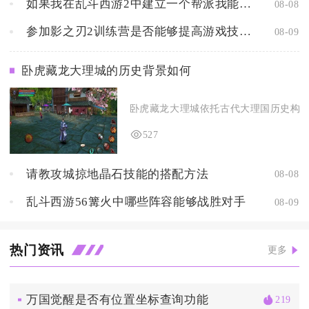
如果我在乱斗西游2中建立一个帮派我能够获得什么样的好处
08-08
参加影之刃2训练营是否能够提高游戏技巧和竞争力
08-09
卧虎藏龙大理城的历史背景如何
卧虎藏龙大理城依托古代大理国历史构架打
527
请教攻城掠地晶石技能的搭配方法
08-08
乱斗西游56篝火中哪些阵容能够战胜对手
08-09
热门资讯
更多
万国觉醒是否有位置坐标查询功能
219