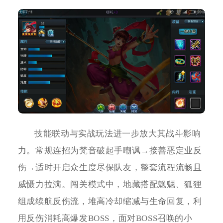
技能联动与实战玩法进一步放大其战斗影响
力。常规连招为梵音破起手嘲讽→接善恶定业反
伤→适时开启众生度尽保队友，整套流程流畅且
威慑力拉满。闯关模式中，地藏搭配魍魉、狐狸
组成续航反伤流，堆高冷却缩减与生命回复，利
用反伤消耗高爆发BOSS，面对BOSS召唤的小