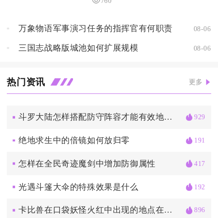
760
万象物语军事演习任务的指挥官有何职责
08-06
三国志战略版城池如何扩展规模
08-06
热门资讯
更多
斗罗大陆怎样搭配防守阵容才能有效地抵挡蓝银皇的攻击
929
绝地求生中的倍镜如何放归零
191
怎样在全民奇迹魔剑中增加防御属性
417
光遇斗篷大伞的特殊效果是什么
192
卡比兽在口袋妖怪火红中出现的地点在哪里
896