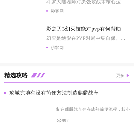
斗罗大陆魂师对决强攻战术核心运用逻辑为分场景搭建配套增益体系...
秒客网
影之刃3幻灭技能对pvp有何帮助
幻灭是绝影在PVP对局中集自保、破甲、爆发、控制于一体的核心...
秒客网
精选攻略
更多
攻城掠地有没有简便方法制造麒麟战车
制造麒麟战车存在成熟简便流程，核心思路
997