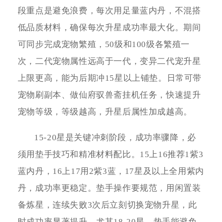
段重点是避免浪费，每次用足量蓝内丹，不混搭
低品质材料，确保每次升星成功率最大化。期间
可同步完成宠物繁殖，50级和100级各繁殖一
次，二代宠物属性远高于一代，变异二代宠升星
上限更高，能为后期冲15星以上铺垫。日常可带
宠物刷副本、做仙府驭兽斋挂机任务，快速提升
宠物等级，等级越高，升星后属性加成越高。
15-20星是关键冲刺阶段，成功率骤降，必
须用垫手技巧和精准材料配比。15上16推荐1紫3
蓝内丹，16上17用2紫3蓝，17星及以上全用紫内
丹，成功率更稳定。垫手操作要规范，用闲置装
备炼星，连续失败3次后立刻切换宠物升星，此
时成功率显著提升，尤其18-20星，垫手能避免