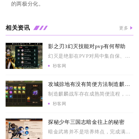
的两极分化。
相关资讯
更多
影之刃3幻灭技能对pvp有何帮助
幻灭是绝影在PVP对局中集自保、破甲、爆发、控制于一体的核心...
秒客网
攻城掠地有没有简便方法制造麒麟战车
制造麒麟战车存在成熟简便流程，核心思路是前置条件精简达标、资...
秒客网
探秘少年三国志暗金往上的秘密
暗金武将并不是培养终点，完成满星养成之后可以开启化金进阶，突...