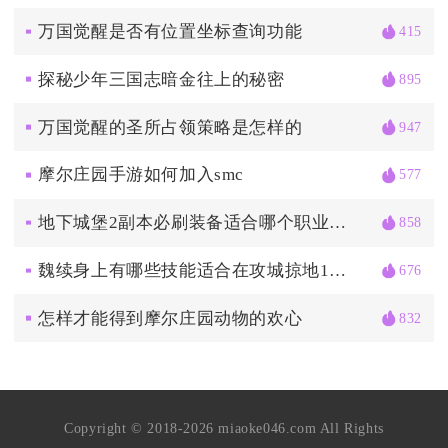
万国觉醒是否有位置坐标查询功能
415
探秘少年三国志暗金往上的秘密
895
万国觉醒的圣所占领策略是怎样的
947
摩尔庄园手游如何加入smc
577
地下城堡2副本必刷装备适合哪个职业使用
858
魏续身上有哪些技能适合在攻城掠地158中使用
676
怎样才能得到摩尔庄园动物的欢心
832
Copyright © 2018-2026 miaoke046.com All Rights