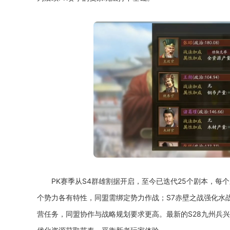
PK赛季从S4群雄割据开启，至今已迭代25个剧本，每
个势力各有特性，同盟需绑定势力作战；S7赤壁之战强化水
营任务，同盟协作与战略规划要求更高。最新的S28九州兵