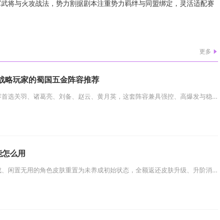
军武将与火攻战法，势力割据剧本注重势力羁绊与同盟绑定，灵活适配赛
更多
战略玩家的蜀国五金阵容推荐
适合战略玩家的蜀国五金阵容首选关羽、诸葛亮、刘备、赵云、黄月英，这套阵容兼具强控、高爆发与稳定续航，战术弹性足，适配多种...
能怎么用
皮肤重生功能可将已完成养成、闲置无用的角色皮肤重置为未养成初始状态，全额返还皮肤升级、升阶消耗的全部养成素材与对应皮肤碎...