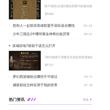
地下城堡2从图2规划至图16的最优路径为：以图2荒
694
想和人一起双排英雄联盟手游应该去哪找
05-23
少年三国志2中哪些紫金神将比较厉害
08-01
攻城掠地7级箱子该怎么打开
7级功勋箱子需要先完成全部前置挑战科技解锁、每日
727
梦幻西游辅助点哪些不可错过
05-11
捕获权杖怎样应用于我的世界
07-19
热门资讯
更多