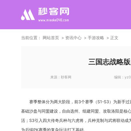
当前位置：
网站首页
资讯中心
手游攻略
正文
三国志战略版
来源：
秒客网
编辑：
yz0
赛季整体分为两大阶段，前3个赛季（S1-S3）为新手
基础沙盘与同盟建设，自由选州、组建同盟、攻取洛阳是核心
活；S3引入四大传奇兵种与六虎将，兵种克制与武将联动成
为后续PK赛季的复杂玩法打下基础。