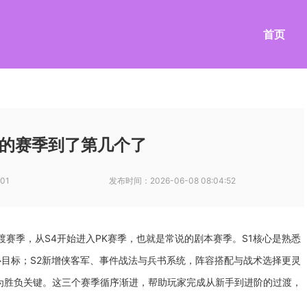
首页
的赛季到了第几个了
01
发布时间：
2026-06-08 08:04:52
过渡赛季，从S4开始进入PK赛季，也就是常说的剧本赛季。S1核心是熟悉
目标；S2新增侠客军、事件战法与兵书系统，阵容搭配与战术选择更灵
为胜负关键。这三个赛季循序渐进，帮助玩家完成从新手到进阶的过渡，