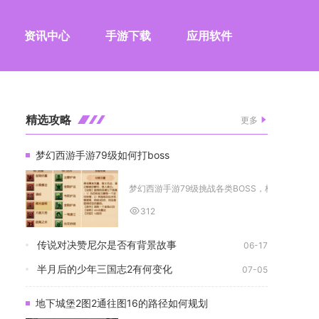
资讯中心
手游下载
应用软件
精选攻略
更多
梦幻西游手游79级如何打boss
梦幻西游手游79级挑战各类BOSS，核心通关方式为
312
传说对决赞尼尔是否有背景故事
06-17
半月后的少年三国志2有何变化
07-05
地下城堡2图2通往图16的路径如何规划