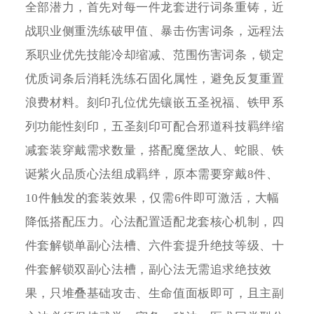
全部潜力，首先对每一件龙套进行词条重铸，近
战职业侧重洗练破甲值、暴击伤害词条，远程法
系职业优先技能冷却缩减、范围伤害词条，锁定
优质词条后消耗洗练石固化属性，避免反复重置
浪费材料。刻印孔位优先镶嵌五圣祝福、铁甲系
列功能性刻印，五圣刻印可配合邪道科技羁绊缩
减套装穿戴需求数量，搭配魔堡故人、蛇眼、铁
诞紫火品质心法组成羁绊，原本需要穿戴8件、
10件触发的套装效果，仅需6件即可激活，大幅
降低搭配压力。心法配置适配龙套核心机制，四
件套解锁单副心法槽、六件套提升绝技等级、十
件套解锁双副心法槽，副心法无需追求绝技效
果，只堆叠基础攻击、生命值面板即可，且主副