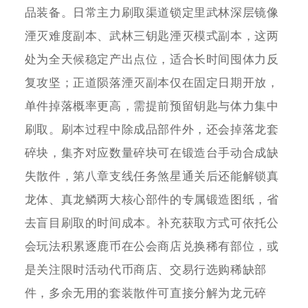
品装备。日常主力刷取渠道锁定里武林深层镜像
湮灭难度副本、武林三钥匙湮灭模式副本，这两
处为全天候稳定产出点位，适合长时间囤体力反
复攻坚；正道陨落湮灭副本仅在固定日期开放，
单件掉落概率更高，需提前预留钥匙与体力集中
刷取。刷本过程中除成品部件外，还会掉落龙套
碎块，集齐对应数量碎块可在锻造台手动合成缺
失散件，第八章支线任务煞星通关后还能解锁真
龙体、真龙鳞两大核心部件的专属锻造图纸，省
去盲目刷取的时间成本。补充获取方式可依托公
会玩法积累逐鹿币在公会商店兑换稀有部位，或
是关注限时活动代币商店、交易行选购稀缺部
件，多余无用的套装散件可直接分解为龙元碎