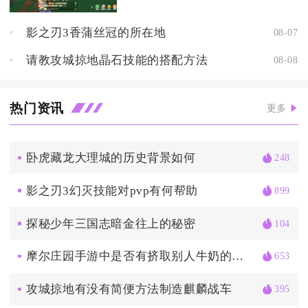
影之刃3香蒲丝冠的所在地
08-07
请教攻城掠地晶石技能的搭配方法
08-08
热门资讯
更多
卧虎藏龙大理城的历史背景如何
248
影之刃3幻灭技能对pvp有何帮助
899
探秘少年三国志暗金往上的秘密
104
摩尔庄园手游中是否有挤取别人牛奶的方法
653
攻城掠地有没有简便方法制造麒麟战车
395