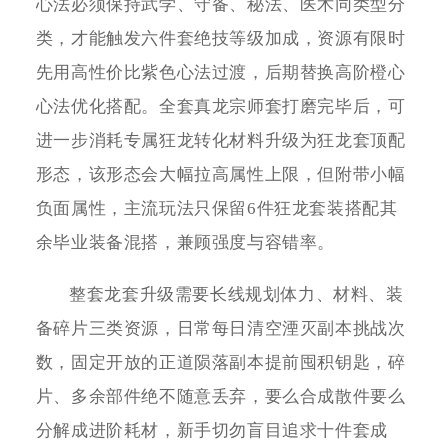
心法必须保持武学、守备、秘法、医术同类型分
类，才能触发六件套绝技等级加成，资源有限时
先用高性价比紫色心法过渡，后期替换高阶橙心
心法优化搭配。全套真龙宗师套打磨完毕后，可
进一步消耗专属狂龙转化材料升级为狂龙套顶配
形态，该形态会大幅拉高属性上限，但附带小幅
负面属性，主流玩法只保留6件狂龙套装搭配其
余毕业装备混搭，兼顾强度与容错率。
整套龙套升级需要长线规划体力、材料、装
备碎片三类资源，日常每日清空湮灭副本挑战次
数，固定开放的正道陨落副本提前囤积钥匙，碎
片、多余部件绝不随意丢弃，要么合成散件要么
分解成进阶耗材，新手切勿盲目追求十件套成