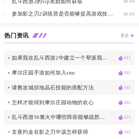
乱斗西游2的vip奖励如何获取
08-09
参加影之刃2训练营是否能够提高游戏技巧和竞争力
08-09
热门资讯
更多
如果我在乱斗西游2中建立一个帮派我能够获得什么样的好处
411
摩尔庄园手游如何加入smc
941
请教攻城掠地晶石技能的搭配方法
161
怎样才能得到摩尔庄园动物的欢心
465
乱斗西游56篝火中哪些阵容能够战胜对手
421
玄夜灼金在影之刃中该怎样获得
343