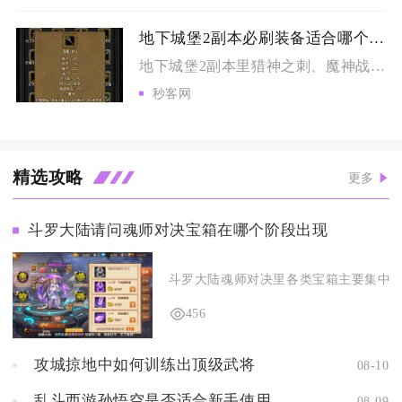
地下城堡2副本必刷装备适合哪个职业使用
地下城堡2副本里猎神之刺、魔神战斧、古精灵长袍、祖龙法袍、圣...
秒客网
精选攻略
更多
斗罗大陆请问魂师对决宝箱在哪个阶段出现
斗罗大陆魂师对决里各类宝箱主要集中在世
456
攻城掠地中如何训练出顶级武将
08-10
乱斗西游孙悟空是否适合新手使用
08-09