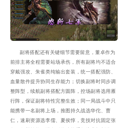
副将搭配还有关键细节需要留意，董卓作为
前排主将全程需要站场承伤，所有副将均不适合
穿戴强攻、朱雀类纯输出套装，统一搭配强防、
血量散件提升协同生存能力；切换副将时同步调
整阵型，续航副将搭配方圆阵，控场副将选用雁
行阵，保证副将特性完整生效；同一局战斗中只
能携带一名副将上场，推图持久战选华佗、曹
仁，速刷资源选李儒、夏侯惇，竞技对抗固定张