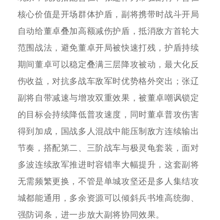
核心价值是开场群体护盾，副将携带时战斗开局
自动给董卓叠加高额减伤护盾，抵消敌方首轮大
范围战法，避免董卓开局被快速打残，护盾持续
期间董卓可以稳定叠满三层降攻被动，最大化反
伤收益，对抗多战车敌军时优势格外突出；张辽
副将自带减速与增攻双重效果，被董卓嘲讽锁定
的目标会持续降低普攻速度，同时董卓普攻伤害
得到加成，国战多人混战中能压制敌方连续输出
节奏，搭配第二、三阶战车与极灵龟套装，面对
多波连续敌军推进时容错率大幅提升，这套副将
无需频繁更换，不管是单城攻坚还是多人集结攻
城都能通用，多余资源可以倾斜兵书堆高统御、
强防词条，进一步放大副将协同效果。