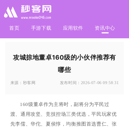
首页
手游下载
应用软件
资讯中心
攻城掠地董卓160级的小伙伴推荐有
哪些
来源：
秒客网
发布时间：
2026-07-06 09:58:31
160级董卓作为主将时，副将分为平民过
渡、通用攻坚、竞技控场三类优选，平民玩家优
先李儒、华佗、夏侯惇，均衡推图首选曹仁、张