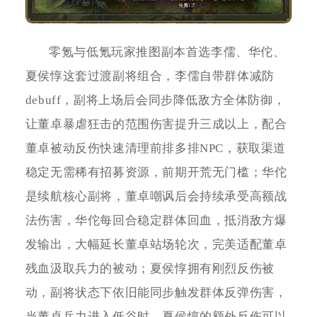
零氪与低氪玩家推图副本首选李儒、华佗、
夏侯惇这套过渡副将组合，李儒自带群体减防
debuff，副将上场后会同步降低敌方全体防御，
让董卓暴虐狂击的范围伤害提升三成以上，配合
董卓被动反伤快速清理前排多排NPC，获取渠道
稳定无需稀有招募资源，前期开荒无门槛；华佗
是续航核心副将，董卓嘲讽后会持续承受高额战
法伤害，华佗每回合稳定群体回血，抵消敌方爆
发输出，大幅延长董卓站场轮次，完美适配董卓
残血汲取兵力的被动；夏侯惇拥有刚烈反伤被
动，副将状态下依旧能同步触发群体反弹伤害，
当董卓兵力进入低谷时，夏侯惇的额外反伤可以