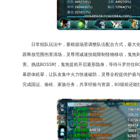
日常组队玩法中，要根据场景调整队伍配合方式，最大
跟释放范围伤害清场，灵尊用减速技能限制怪物移动，鬼煞
害。挑战BOSS时，鬼煞提前开启遁形隐身，等待斗罗控住B
幕群体眩晕，让队友集中火力快速破防，灵尊全程提供护盾与
完成国运、偷砖、家族任务，共享经验与资源，80级前还能