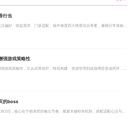
香行当
选择楚留香行当，核心要从玩法偏好、收益需求、门派适配、操作难度四大维度综合考量，兼顾日常体验与长期养成，才能选出适配自身...
增强游戏策略性
三国志战略版锁定功能显著增强游戏策略性，它从武将保护、阵容构建、资源管理到战场博弈形成闭环，让策略规划更稳定、决策更精准...
的boss
影之刃想要顺利通关迷境湮灭BOSS，核心在于精准把控输出节奏、规避关键秒杀机制，搭配适配心法与技能循环，即可稳定实现通关...