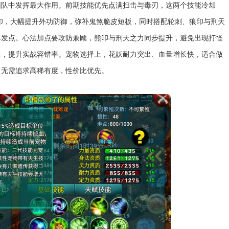
团队中发挥最大作用。前期技能优先点满扫击与毒刃，这两个技能冷却
印，大幅提升外功防御，弥补鬼煞脆皮短板，同时搭配轮刺、狼印与刑天
爆发点。心法加点要攻防兼顾，熊印与刑天之力同步提升，避免出现打怪
长，提升实战容错率。宠物选择上，花妖耐力突出、血量增长快，适合做
，无需追求高稀有度，性价比优先。