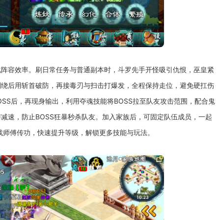
化阵容效率。刷日常任务与普通副本时，斗罗先手开怪吸引仇恨，巫皇紧
则绕后用斩首破防，再接毒刃与扫击打爆发，全程保持走位，避免硬扛伤
OSS后，再现身输出，利用夺魂技能将BOSS拉至队友攻击范围，配合鬼
减速，防止BOSS狂暴秒杀队友。加入家族后，可固定队伍成员，一起
找师傅传功，快速提升等级，解锁更多技能与玩法。