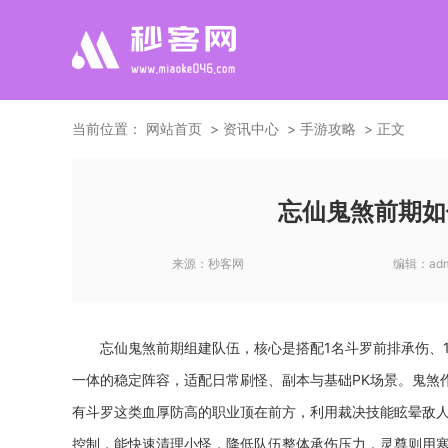
当前位置：
网站首页
资讯中心
手游攻略
正文
忘仙鬼煞前期如
来源：
秒客网
编辑：
ad
忘仙鬼煞前期组建队伍，核心是搭配1名斗罗前排承伤、
一体的稳定阵容，适配日常刷怪、副本与基础PK场景。鬼煞
有斗罗这类血厚防高的职业顶在前方，利用裁决技能眩晕敌
控制，能快速清理小怪，降低队伍整体承伤压力，灵尊则用