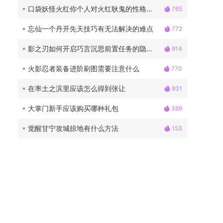
口袋妖怪火红你个人对火红耿鬼的性格有何了解
765
忘仙一个丹开先天技巧有无法解决的难点
772
影之刃如何开启巧言沉思前置任务的隐藏成就
914
火影忍者装备进阶刷图需要注意什么
770
在率土之滨里应该怎么得到张让
931
大掌门新手应该购买哪种礼包
389
觉醒甘宁攻城掠地有什么方法
153