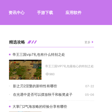
资讯中心
手游下载
应用软件
精选攻略
更多
帝王三国vip7礼包有什么特别之处
帝王三国VIP7礼包最核心的特别之处在于它囊括游戏满
960
影之刃2涅槃的新特性有哪些
07-22
在光遇中是否可以摆放秋千和板凳桌子
05-06
大掌门2气海攻略的经验分享有哪些