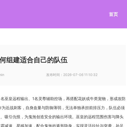
首页
何组建适合自己的队伍
min
发布时间：
2026-07-06 11:10:32
1名巫皇远程输出、1名灵尊辅助控场，再搭配花妖或牛类宠物，形成攻防
作为近战刺客，自身血量与防御薄弱，无法单独承担前排压力，队伍必须
人、吸引仇恨，为鬼煞创造安全的输出环境。巫皇的远程范围伤害与降头
寒霜减速、星移加速，配合鬼煞的遁形隐身，实现灵活拉扯与突袭，补足