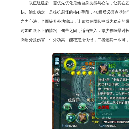
队伍组建后，需优先优化鬼煞自身技能与心法，让其在
快、输出稳定，是挂机刷怪的核心手段，40级后必须点满熊
之力心法，全面提升外功输出，让鬼煞在团队中成为稳定的
时加血跟不上的情况，句芒之固可适当投入，减少被眩晕时
肉盾分担伤害，牛外功高、能稳定拉仇恨，二者选其一即可