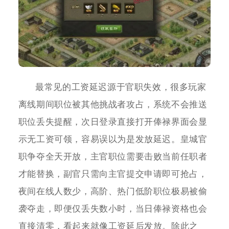
最常见的工资延迟源于官职失效，很多玩家
离线期间职位被其他挑战者攻占，系统不会推送
职位丢失提醒，次日登录直接打开俸禄界面会显
示无工资可领，容易误以为是发放延迟。皇城官
职争夺全天开放，主官职位需要击败当前任职者
才能替换，副官只需向主官提交申请即可抢占，
夜间在线人数少，高阶、热门低阶职位极易被偷
袭夺走，即便仅丢失数小时，当日俸禄资格也会
直接清零，看起来就像工资延后发放。除此之