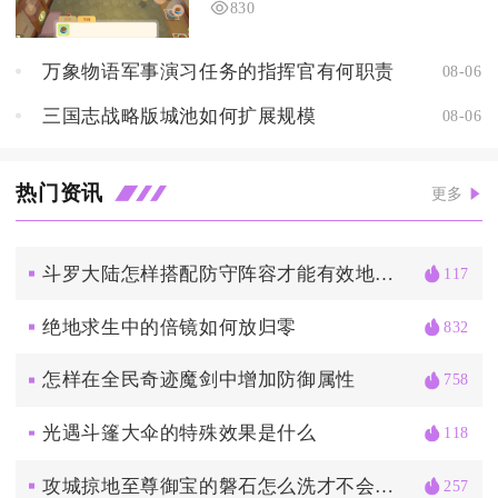
830
万象物语军事演习任务的指挥官有何职责
08-06
三国志战略版城池如何扩展规模
08-06
热门资讯
更多
斗罗大陆怎样搭配防守阵容才能有效地抵挡蓝银皇的攻击
117
绝地求生中的倍镜如何放归零
832
怎样在全民奇迹魔剑中增加防御属性
758
光遇斗篷大伞的特殊效果是什么
118
攻城掠地至尊御宝的磐石怎么洗才不会受损
257