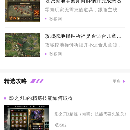
攻城掠地零氪如何解锁并完成悬赏
零氪玩家无需充值道具，跟随主线推进、均衡升级工坊建筑解锁神机...
秒客网
攻城掠地撞钟祈福是否适合儿童参与
攻城掠地撞钟祈福并不适合儿童独立参与，仅可在监护人全程陪同、...
秒客网
精选攻略
更多
影之刃3的精炼技能如何取得
影之刃3精炼（精研）技能需要先通关京城
582