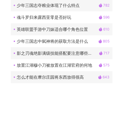
少年三国志夺粮业体现了什么特点
782
魂斗罗归来露西亚零是否好玩
596
英雄联盟手游中刀妹适合哪个角色位置
610
少年三国志中弑神将的获取方法是什么
805
影之刃魂绝影满级技能搭配要注意哪些问题
717
放置江湖穆小刀被放置在江湖官府的何地
575
怎么才能在摩尔庄园将东西放得很高
643