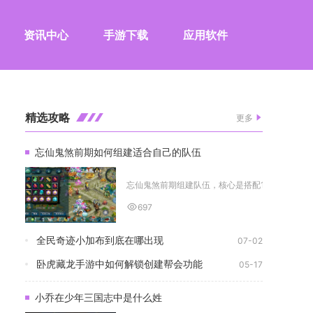
资讯中心
手游下载
应用软件
精选攻略
更多
忘仙鬼煞前期如何组建适合自己的队伍
忘仙鬼煞前期组建队伍，核心是搭配1名斗罗前排承伤
697
全民奇迹小加布到底在哪出现
07-02
卧虎藏龙手游中如何解锁创建帮会功能
05-17
小乔在少年三国志中是什么姓