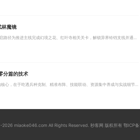
武林魔镜
影之刃3中武林魔镜的完整开启路径为推进主线完成幻境之花、红叶寺相关关卡，解锁异界铃铛支线并通关地下石窟获取降魔铃铛，前往...
零分篇的技术
提升少年三国志零分篇技术的核心，在于吃透兵种克制、精准布阵、技能联动、资源集中养成与实战细节把控，五大维度环环相扣，熟练...
18-2026 miaoke046.com All Rights Reserved. 秒客网 版权所有
鄂ICP备