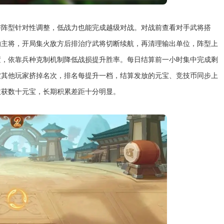
与阵型针对性调整，低战力也能完成越级对战。对战前查看对手武将搭
的主将，开局集火敌方后排治疗武将切断续航，再清理输出单位，阵型上
置，依靠兵种克制机制降低战损提升胜率。每日结算前一小时集中完成剩
被其他玩家挤掉名次，排名每提升一档，结算发放的元宝、竞技币同步上
收获数十元宝，长期积累差距十分明显。