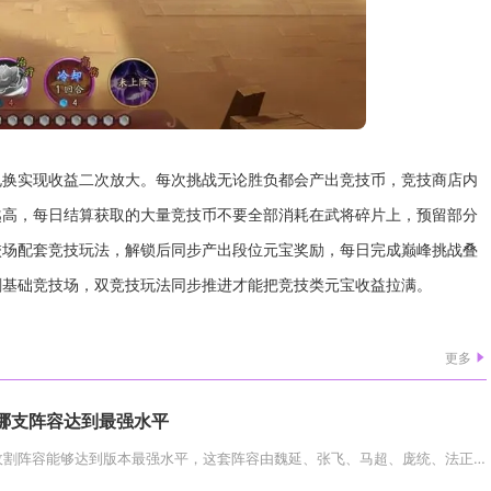
兑换实现收益二次放大。每次挑战无论胜负都会产出竞技币，竞技商店内
越高，每日结算获取的大量竞技币不要全部消耗在武将碎片上，预留部分
校场配套竞技玩法，解锁后同步产出段位元宝奖励，每日完成巅峰挑战叠
刷基础竞技场，双竞技玩法同步推进才能把竞技类元宝收益拉满。
更多
哪支阵容达到最强水平
魏延带领满配蜀国双核速攻收割阵容能够达到版本最强水平，这套阵容由魏延、张飞、马超、庞统、法正组成，兼顾前排承伤、群体破甲...