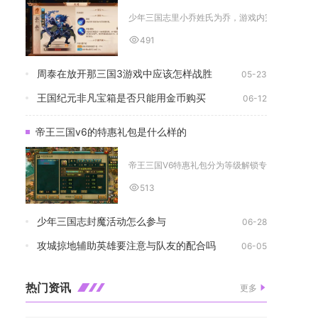
少年三国志里小乔姓氏为乔，游戏内完整设定贴合三
491
周泰在放开那三国3游戏中应该怎样战胜
05-23
王国纪元非凡宝箱是否只能用金币购买
06-12
帝王三国v6的特惠礼包是什么样的
帝王三国V6特惠礼包分为等级解锁专属礼包、周期性V
513
少年三国志封魔活动怎么参与
06-28
攻城掠地辅助英雄要注意与队友的配合吗
06-05
热门资讯
更多