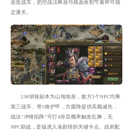
改造战车，把控战法释放与残血收割节奏即可稳
定通关。
238胡轸副本为山地地形，敌方5个NPC均乘
第三战车、带5格护甲，方圆阵提供高额减伤，
战法“冲锋陷阵”可打4排且概率触发乱舞，无
NPC助战，是猛虎入洛剧情的关键卡点。战前配