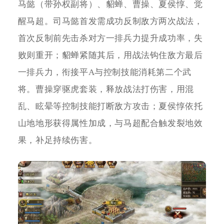
马懿（带孙权副将）、貂蝉、曹操、夏侯惇、觉
醒马超。司马懿首发需成功反制敌方两次战法，
首次反制前先击杀对方一排兵力提升成功率，失
败则重开；貂蝉紧随其后，用战法钩住敌方最后
一排兵力，衔接平A与控制技能消耗第二个武
将。曹操穿驱虎套装，释放战法打伤害，用混
乱、眩晕等控制技能打断敌方攻击；夏侯惇依托
山地地形获得属性加成，与马超配合触发裂地效
果，补足持续伤害。