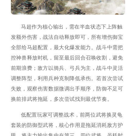
马超作为核心输出，需在半血状态下上阵触
发额外伤害，战法自动释放即可，所有增伤御宝
全部给马超配置，最大化爆发能力。战斗中需把
控神兽释放时机，留至最后回合召唤收割，避免
前期浪费；敌方以骑兵、弓兵为主，战斗中灵活
调整阵型，利用兵种克制降低承伤。若首次尝试
失败，观察伤害数据微调出手顺序，防御不足可
换前排武将拖延，多次尝试找到最优节奏。
低配置玩家可调整战术，前两位武将换灵龟
套装的防御型武将，核心作用是拖延消耗敌方护
甲，将主力输出集中在第三、四位武将，虽耗时