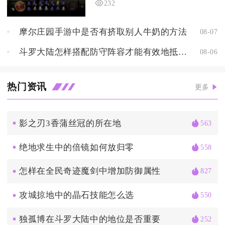
232
摩尔庄园手游中是否有挤取别人牛奶的方法
08-07
斗罗大陆怎样搭配防守阵容才能有效地抵挡蓝银皇的攻击
08-06
热门资讯
更多
影之刃3香蒲丝冠的所在地
563
绝地求生中的倍镜如何放归零
558
怎样在全民奇迹魔剑中增加防御属性
827
攻城掠地中的晶石技能怎么选
550
独孤博在斗罗大陆中的地位是否重要
252