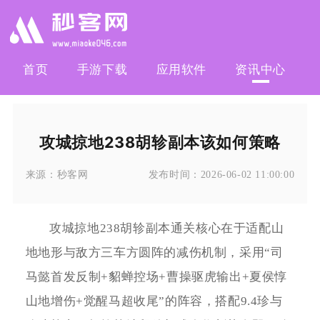
首页
手游下载
应用软件
资讯中心
攻城掠地238胡轸副本该如何策略
来源：
秒客网
发布时间：
2026-06-02 11:00:00
攻城掠地238胡轸副本通关核心在于适配山
地地形与敌方三车方圆阵的减伤机制，采用“司
马懿首发反制+貂蝉控场+曹操驱虎输出+夏侯惇
山地增伤+觉醒马超收尾”的阵容，搭配9.4珍与