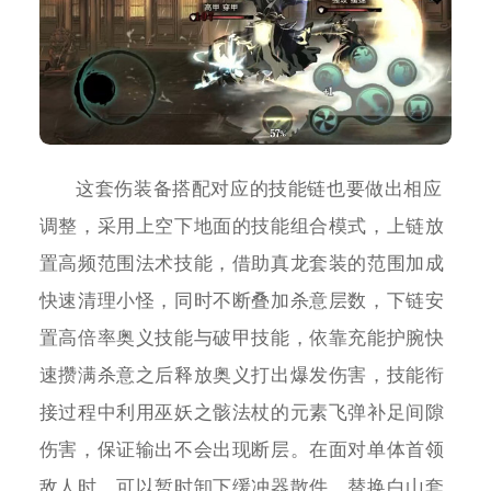
这套伤装备搭配对应的技能链也要做出相应
调整，采用上空下地面的技能组合模式，上链放
置高频范围法术技能，借助真龙套装的范围加成
快速清理小怪，同时不断叠加杀意层数，下链安
置高倍率奥义技能与破甲技能，依靠充能护腕快
速攒满杀意之后释放奥义打出爆发伤害，技能衔
接过程中利用巫妖之骸法杖的元素飞弹补足间隙
伤害，保证输出不会出现断层。在面对单体首领
敌人时，可以暂时卸下缓冲器散件，替换白山套