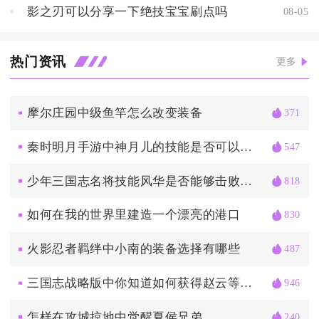
影之刃可以分享一下绝技宝宝刷点吗
08-05
热门资讯
更多
摩尔庄园中级鱼竿怎么改变装备
371
秦时明月手游中神月儿的技能是否可以升级
547
少年三国志名将技能风华是否能够击败敌人
818
如何在我的世界里建造一个漂亮的港口
830
火影忍者羁绊中小南的装备选择有哪些
487
三国志战略版中你知道如何获得赵云等武将吗
946
怎样在攻城掠地中觉醒夏侯兄弟
240